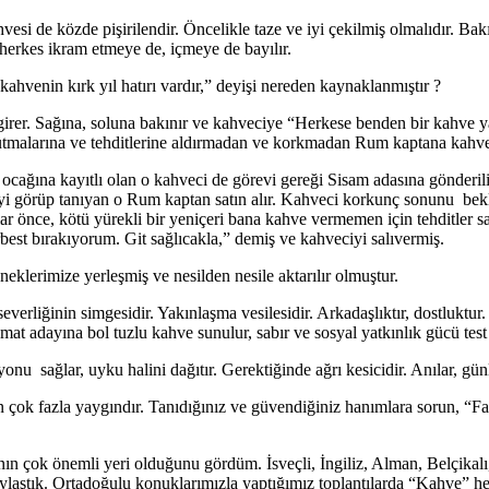
hvesi de közde pişirilendir. Öncelikle taze ve iyi çekilmiş olmalıdır. B
 herkes ikram etmeye de, içmeye de bayılır.
kahvenin kırk yıl hatırı vardır,” deyişi nereden kaynaklanmıştır ?
 girer. Sağına, soluna bakınır ve kahveciye “Herkese benden bir kahve y
tutmalarına ve tehditlerine aldırmadan ve korkmadan Rum kaptana kahves
ağına kayıtlı olan o kahveci de görevi gereği Sisam adasına gönderilir. 
ciyi görüp tanıyan o Rum kaptan satın alır. Kahveci korkunç sonunu be
lar önce, kötü yürekli bir yeniçeri bana kahve vermemen için tehditler s
serbest bırakıyorum. Git sağlıcakla,” demiş ve kahveciyi salıvermiş.
eneklerimize yerleşmiş ve nesilden nesile aktarılır olmuştur.
liğinin simgesidir. Yakınlaşma vesilesidir. Arkadaşlıktır, dostluktur. Bil
Damat adayına bol tuzlu kahve sunulur, sabır ve sosyal yatkınlık gücü test 
yonu sağlar, uyku halini dağıtır. Gerektiğinde ağrı kesicidir. Anılar, gü
 çok fazla yaygındır. Tanıdığınız ve güvendiğiniz hanımlara sorun, “Falc
ının çok önemli yeri olduğunu gördüm. İsveçli, İngiliz, Alman, Belçikal
ylaştık. Ortadoğulu konuklarımızla yaptığımız toplantılarda “Kahve” hep 