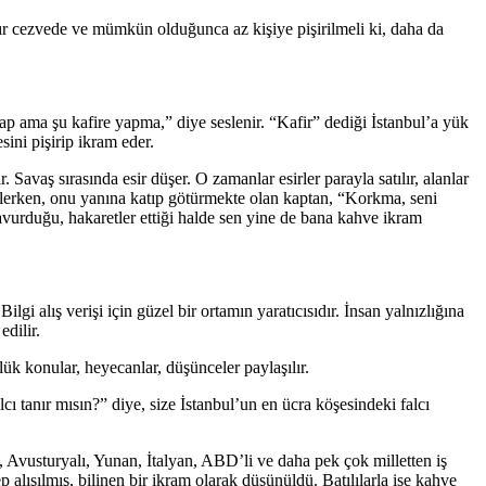
akır cezvede ve mümkün olduğunca az kişiye pişirilmeli ki, daha da
ap ama şu kafire yapma,” diye seslenir. “Kafir” dediği İstanbul’a yük
ini pişirip ikram eder.
Savaş sırasında esir düşer. O zamanlar esirler parayla satılır, alanlar
klerken, onu yanına katıp götürmekte olan kaptan, “Korkma, seni
avurduğu, hakaretler ettiği halde sen yine de bana kahve ikram
gi alış verişi için güzel bir ortamın yaratıcısıdır. İnsan yalnızlığına
edilir.
nlük konular, heyecanlar, düşünceler paylaşılır.
ı tanır mısın?” diye, size İstanbul’un en ücra köşesindeki falcı
ı, Avusturyalı, Yunan, İtalyan, ABD’li ve daha pek çok milletten iş
alışılmış, bilinen bir ikram olarak düşünüldü. Batılılarla ise kahve