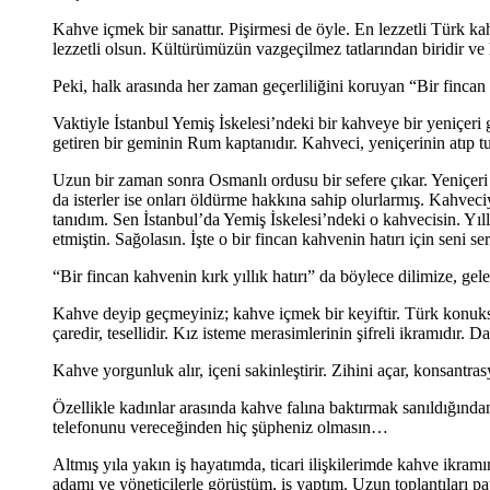
Kahve içmek bir sanattır. Pişirmesi de öyle. En lezzetli Türk ka
lezzetli olsun. Kültürümüzün vazgeçilmez tatlarından biridir ve
Peki, halk arasında her zaman geçerliliğini koruyan “Bir fincan 
Vaktiyle İstanbul Yemiş İskelesi’ndeki bir kahveye bir yeniçeri
getiren bir geminin Rum kaptanıdır. Kahveci, yeniçerinin atıp 
Uzun bir zaman sonra Osmanlı ordusu bir sefere çıkar. Yeniçeri oc
da isterler ise onları öldürme hakkına sahip olurlarmış. Kahve
tanıdım. Sen İstanbul’da Yemiş İskelesi’ndeki o kahvecisin. Yıl
etmiştin. Sağolasın. İşte o bir fincan kahvenin hatırı için seni 
“Bir fincan kahvenin kırk yıllık hatırı” da böylece dilimize, gel
Kahve deyip geçmeyiniz; kahve içmek bir keyiftir. Türk konuksever
çaredir, tesellidir. Kız isteme merasimlerinin şifreli ikramıdır. 
Kahve yorgunluk alır, içeni sakinleştirir. Zihini açar, konsantras
Özellikle kadınlar arasında kahve falına baktırmak sanıldığından
telefonunu vereceğinden hiç şüpheniz olmasın…
Altmış yıla yakın iş hayatımda, ticari ilişkilerimde kahve ikram
adamı ve yöneticilerle görüştüm, iş yaptım. Uzun toplantıları pa