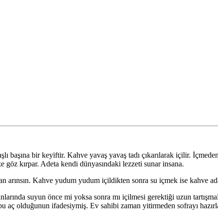
aşına bir keyiftir. Kahve yavaş yavaş tadı çıkarılarak içilir. İçmeden 
ize göz kırpar. Adeta kendi dünyasındaki lezzeti sunar insana.
rdan arınsın. Kahve yudum yudum içildikten sonra su içmek ise kahve ada
nlarında suyun önce mi yoksa sonra mı içilmesi gerektiği uzun tartışm
se bu aç olduğunun ifadesiymiş. Ev sahibi zaman yitirmeden sofrayı haz