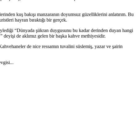
erinden kuş bakışı manzaranın doyumsuz güzelliklerini anlatırım. Bu
istleri hayran bıraktığı bir gerçek.
a söylediği “Dünyada şükran duygusunu bu kadar derinden duyan hangi
ar,” deyişi de aklımız gelen bir başka kahve methiyesidir.
 Kahvehaneler de nice ressamın tuvalini süslemiş, yazar ve şairin
vgisi...