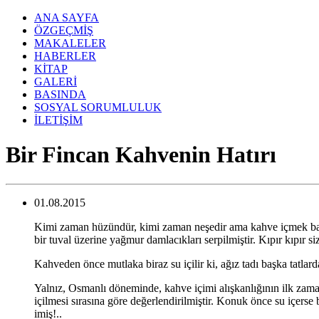
ANA SAYFA
ÖZGEÇMİŞ
MAKALELER
HABERLER
KİTAP
GALERİ
BASINDA
SOSYAL SORUMLULUK
İLETİŞİM
Bir Fincan Kahvenin Hatırı
01.08.2015
Kimi zaman hüzündür, kimi zaman neşedir ama kahve içmek başlı b
bir tuval üzerine yağmur damlacıkları serpilmiştir. Kıpır kıpır s
Kahveden önce mutlaka biraz su içilir ki, ağız tadı başka tatla
Yalnız, Osmanlı döneminde, kahve içimi alışkanlığının ilk zama
içilmesi sırasına göre değerlendirilmiştir. Konuk önce su içer
imiş!..