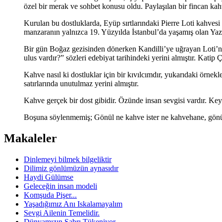
özel bir merak ve sohbet konusu oldu. Paylaşılan bir fincan kahve 
Kurulan bu dostluklarda, Eyüp sırtlarındaki Pierre Loti kahve
manzaranın yalnızca 19. Yüzyılda İstanbul’da yaşamış olan Yazar-ş
Bir gün Boğaz gezisinden dönerken Kandilli’ye uğrayan Loti’ni
ulus vardır?” sözleri edebiyat tarihindeki yerini almıştır. Katip 
Kahve nasıl ki dostluklar için bir kıvılcımdır, yukarıdaki örnek
satırlarında unutulmaz yerini almıştır.
Kahve gerçek bir dost gibidir. Özünde insan sevgisi vardır. Keyif
Boşuna söylenmemiş; Gönül ne kahve ister ne kahvehane, gönül
Makaleler
Dinlemeyi bilmek bilgeliktir
Dilimiz gönlümüzün aynasıdır
Haydi Gülümse
Geleceğin insan modeli
Komşuda Pişer...
Yaşadığımız Anı Iskalamayalım
Sevgi Ailenin Temelidir.
Dünyamızın Sabrı Tükeniyor