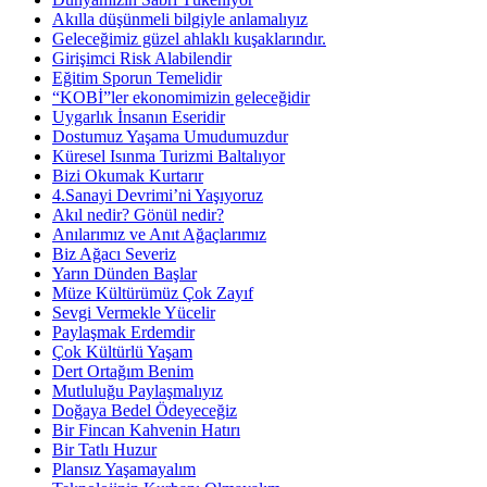
Akılla düşünmeli bilgiyle anlamalıyız
Geleceğimiz güzel ahlaklı kuşaklarındır.
Girişimci Risk Alabilendir
Eğitim Sporun Temelidir
“KOBİ”ler ekonomimizin geleceğidir
Uygarlık İnsanın Eseridir
Dostumuz Yaşama Umudumuzdur
Küresel Isınma Turizmi Baltalıyor
Bizi Okumak Kurtarır
4.Sanayi Devrimi’ni Yaşıyoruz
Akıl nedir? Gönül nedir?
Anılarımız ve Anıt Ağaçlarımız
Biz Ağacı Severiz
Yarın Dünden Başlar
Müze Kültürümüz Çok Zayıf
Sevgi Vermekle Yücelir
Paylaşmak Erdemdir
Çok Kültürlü Yaşam
Dert Ortağım Benim
Mutluluğu Paylaşmalıyız
Doğaya Bedel Ödeyeceğiz
Bir Fincan Kahvenin Hatırı
Bir Tatlı Huzur
Plansız Yaşamayalım