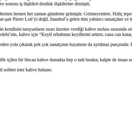
sonrası iş ilişkileri dostluk ilişkilerine dönüştü.
si hemen hemen her zaman gündeme gelmiştir. Görmeyenlere, Haliç tepel
air Pierre Loti’yi değil, İstanbul’a gelen tüm yabancı sanatçıları ve tur
n kendisini tanıyanların ısrarı üzerine verdiği kahve molası sırasınd
Çelebi’nin, kahve için “Keyif erbabının keyiflerini arttırır, cana can kat
lerden yola çıkarak pek çok sanatçının hayatının da ayrılmaz parçasıdır.
le içilen bir fincan kahve damakta hep o tadı bırakır, kalpte de insan se
 sohbet ister kahve bahane.