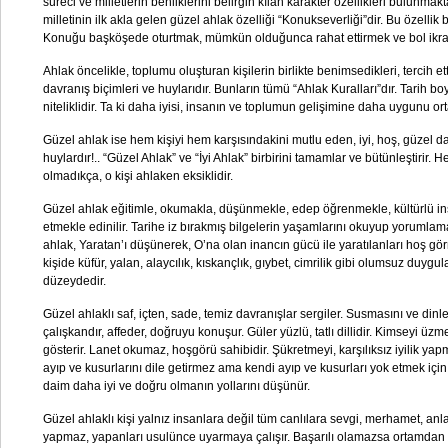
süreci ve milletlerin benliklerini belirgin kılan karakter özellikleri bulunmak
milletinin ilk akla gelen güzel ahlak özelliği “Konukseverliği”dir. Bu özellik b
Konuğu başköşede oturtmak, mümkün olduğunca rahat ettirmek ve bol ikra
Ahlak öncelikle, toplumu oluşturan kişilerin birlikte benimsedikleri, tercih ett
davranış biçimleri ve huylarıdır. Bunların tümü “Ahlak Kuralları”dır. Tarih 
niteliklidir. Ta ki daha iyisi, insanın ve toplumun gelişimine daha uygunu or
Güzel ahlak ise hem kişiyi hem karşısındakini mutlu eden, iyi, hoş, güzel dav
huylardır!.. “Güzel Ahlak” ve “İyi Ahlak” birbirini tamamlar ve bütünleştirir. He
olmadıkça, o kişi ahlaken eksiklidir.
Güzel ahlak eğitimle, okumakla, düşünmekle, edep öğrenmekle, kültürlü in
etmekle edinilir. Tarihe iz bırakmış bilgelerin yaşamlarını okuyup yorumla
ahlak, Yaratan’ı düşünerek, O’na olan inancın gücü ile yaratılanları hoş gör
kişide küfür, yalan, alaycılık, kıskançlık, gıybet, cimrilik gibi olumsuz duygu
düzeydedir.
Güzel ahlaklı saf, içten, sade, temiz davranışlar sergiler. Susmasını ve dinleme
çalışkandır, affeder, doğruyu konuşur. Güler yüzlü, tatlı dillidir. Kimseyi
gösterir. Lanet okumaz, hoşgörü sahibidir. Şükretmeyi, karşılıksız iyilik yapm
ayıp ve kusurlarını dile getirmez ama kendi ayıp ve kusurları yok etmek içi
daim daha iyi ve doğru olmanın yollarını düşünür.
Güzel ahlaklı kişi yalnız insanlara değil tüm canlılara sevgi, merhamet, anl
yapmaz, yapanları usulünce uyarmaya çalışır. Başarılı olamazsa ortamdan