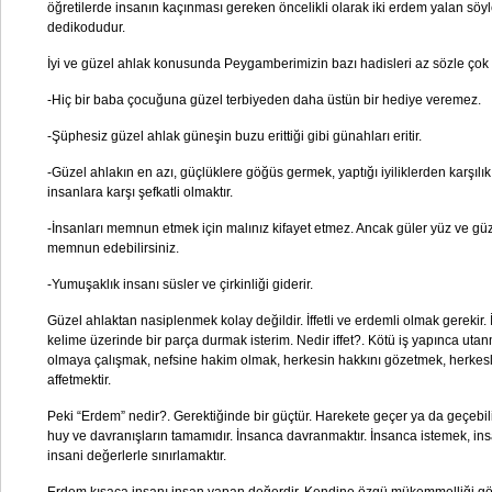
öğretilerde insanın kaçınması gereken öncelikli olarak iki erdem yalan s
dedikodudur.
İyi ve güzel ahlak konusunda Peygamberimizin bazı hadisleri az sözle çok 
-Hiç bir baba çocuğuna güzel terbiyeden daha üstün bir hediye veremez.
-Şüphesiz güzel ahlak güneşin buzu erittiği gibi günahları eritir.
-Güzel ahlakın en azı, güçlüklere göğüs germek, yaptığı iyiliklerden karşı
insanlara karşı şefkatli olmaktır.
-İnsanları memnun etmek için malınız kifayet etmez. Ancak güler yüz ve güz
memnun edebilirsiniz.
-Yumuşaklık insanı süsler ve çirkinliği giderir.
Güzel ahlaktan nasiplenmek kolay değildir. İffetli ve erdemli olmak gerekir. İ
kelime üzerinde bir parça durmak isterim. Nedir iffet?. Kötü iş yapınca utan
olmaya çalışmak, nefsine hakim olmak, herkesin hakkını gözetmek, herkesl
affetmektir.
Peki “Erdem” nedir?. Gerektiğinde bir güçtür. Harekete geçer ya da geçebili
huy ve davranışların tamamıdır. İnsanca davranmaktır. İnsanca istemek, in
insani değerlerle sınırlamaktır.