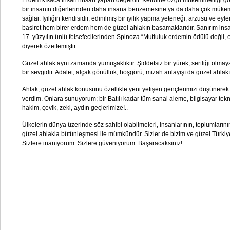
Erdem kısaca insanı insan yapan değerdir. Kendine özgü mükemmelliği göst
bir insanın diğerlerinden daha insana benzemesine ya da daha çok müke
sağlar. İyiliğin kendisidir, edinilmiş bir iyilik yapma yeteneği, arzusu ve eyl
basiret hem birer erdem hem de güzel ahlakın basamaklarıdır. Sanırım ins
17. yüzyılın ünlü felsefecilerinden Spinoza “Mutluluk erdemin ödülü değil, 
diyerek özetlemiştir.
Güzel ahlak aynı zamanda yumuşaklıktır. Şiddetsiz bir yürek, sertliği olmaya
bir sevgidir. Adalet, alçak gönüllük, hoşgörü, mizah anlayışı da güzel ahlak
Ahlak, güzel ahlak konusunu özellikle yeni yetişen gençlerimizi düşünere
verdim. Onlara sunuyorum; bir Batılı kadar tüm sanal aleme, bilgisayar tekn
hakim, çevik, zeki, aydın geçlerimize!..
Ülkelerin dünya üzerinde söz sahibi olabilmeleri, insanlarının, toplumlarını
güzel ahlakla bütünleşmesi ile mümkündür. Sizler de bizim ve güzel Türkiy
Sizlere inanıyorum. Sizlere güveniyorum. Başaracaksınız!..