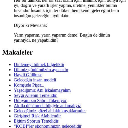
Her bir dakika, her bir saat bizim için, insanlık için, dünya için
iyi, doğru ve yararlı işler yapma, üretme, yenilikler bulma
fırsatıdır. İnsanlık için ter döken hem kendi geleceğini hem
insanlığın geleceğini aydınlatır.
Diyor ki Mevlana:
Yarın yaparım, yarın yaparım deme! Bugün de dünün
yarınıydı, ne yapabildin?
Makaleler
Dinlemeyi bilmek bilgeliktir
Dilimiz gönlümüzün aynasıdır
Haydi Gülümse
Geleceğin insan modeli
Komşuda Pişer...
Yaşadığımız Anı Iskalamayalım
Sevgi Ailenin Temelidir.
Dünyamızın Sabrı Tükeniyor
Akılla düşünmeli bilgiyle anlamalıyız
Geleceğimiz güzel ahlaklı kuşaklarındır.
Girişimci Risk Alabilendir
Eğitim Sporun Temelidir
“KOBİ”ler ekonomimizin geleceğidir