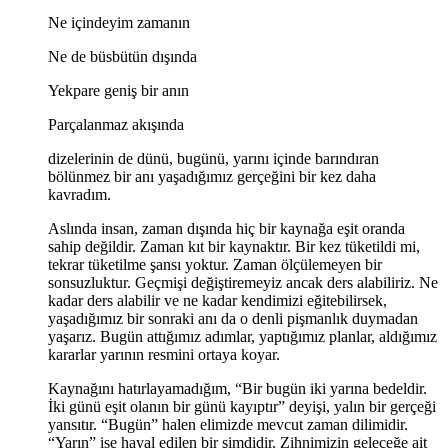
Ne içindeyim zamanın
Ne de büsbütün dışında
Yekpare geniş bir anın
Parçalanmaz akışında
dizelerinin de dünü, bugünü, yarını içinde barındıran
bölünmez bir anı yaşadığımız gerçeğini bir kez daha
kavradım.
Aslında insan, zaman dışında hiç bir kaynağa eşit oranda
sahip değildir. Zaman kıt bir kaynaktır. Bir kez tüketildi mi,
tekrar tüketilme şansı yoktur. Zaman ölçülemeyen bir
sonsuzluktur. Geçmişi değiştiremeyiz ancak ders alabiliriz. Ne
kadar ders alabilir ve ne kadar kendimizi eğitebilirsek,
yaşadığımız bir sonraki anı da o denli pişmanlık duymadan
yaşarız. Bugün attığımız adımlar, yaptığımız planlar, aldığımız
kararlar yarının resmini ortaya koyar.
Kaynağını hatırlayamadığım, “Bir bugün iki yarına bedeldir.
İki günü eşit olanın bir günü kayıptır” deyişi, yalın bir gerçeği
yansıtır. “Bugün” halen elimizde mevcut zaman dilimidir.
“Yarın” ise hayal edilen bir şimdidir. Zihnimizin geleceğe ait