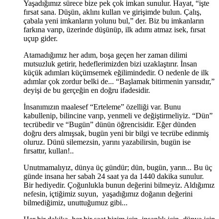
Yaşadığımız sürece bize pek çok imkan sunulur. Hayat, “işte
fırsat sana. Düşün, aklını kullan ve girişimde bulun. Çalış,
çabala yeni imkanların yolunu bul,” der. Biz bu imkanların
farkına varıp, üzerinde düşünüp, ilk adımı atmaz isek, fırsat
uçup gider.
Atamadığımız her adım, boşa geçen her zaman dilimi
mutsuzluk getirir, hedeflerimizden bizi uzaklaştırır. İnsan
küçük adımları küçümsemek eğilimindedir. O nedenle de ilk
adımlar çok zordur belki de... “Başlamak bitirmenin yarısıdır,”
deyişi de bu gerçeğin en doğru ifadesidir.
İnsanımızın maalesef “Erteleme” özelliği var. Bunu
kabullenip, bilincine varıp, yenmeli ve değiştirmeliyiz. “Dün”
tecrübedir ve “Bugün” dünün öğrencisidir. Eğer dünden
doğru ders almışsak, bugün yeni bir bilgi ve tecrübe edinmiş
oluruz. Dünü silemezsin, yarını yazabilirsin, bugün ise
fırsattır, kullan!..
Unutmamalıyız, dünya üç gündür; dün, bugün, yarın... Bu üç
günde insana her sabah 24 saat ya da 1440 dakika sunulur.
Bir hediyedir. Çoğunlukla bunun değerini bilmeyiz. Aldığımız
nefesin, içtiğimiz suyun, yaşadığımız doğanın değerini
bilmediğimiz, unuttuğumuz gibi...