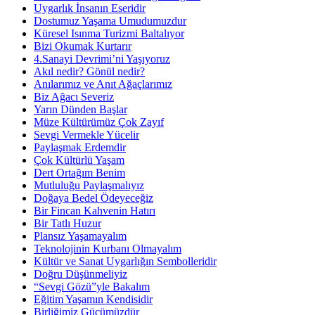
Uygarlık İnsanın Eseridir
Dostumuz Yaşama Umudumuzdur
Küresel Isınma Turizmi Baltalıyor
Bizi Okumak Kurtarır
4.Sanayi Devrimi’ni Yaşıyoruz
Akıl nedir? Gönül nedir?
Anılarımız ve Anıt Ağaçlarımız
Biz Ağacı Severiz
Yarın Dünden Başlar
Müze Kültürümüz Çok Zayıf
Sevgi Vermekle Yücelir
Paylaşmak Erdemdir
Çok Kültürlü Yaşam
Dert Ortağım Benim
Mutluluğu Paylaşmalıyız
Doğaya Bedel Ödeyeceğiz
Bir Fincan Kahvenin Hatırı
Bir Tatlı Huzur
Plansız Yaşamayalım
Teknolojinin Kurbanı Olmayalım
Kültür ve Sanat Uygarlığın Sembolleridir
Doğru Düşünmeliyiz
“Sevgi Gözü”yle Bakalım
Eğitim Yaşamın Kendisidir
Birliğimiz Gücümüzdür