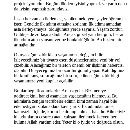
projeksiyonudur. Bugün dünden iyisini yapmak ve yarın daha
da iyisini yapmak zorundayız.
İnsan her zaman ilerlemek, yenilenmek, yeni şeyler öğrenmek
ister. Genelde ilk adımı atmakta zorlanır. İlk adımı atmadan
asla ilerleyemeyiz, olduğumuz yerde sayarız. Yaşam zordur.
Gittikçe de zorlaşmaktadır. Ancak güzel yanı her gün, her an
ilk adımı atma şansını verme bonkörlüğüdür. Bu bizlere bir
armağandır.
Okuyacağımız bir kitap yaşamımızı değiştirebilir.
İzleyeceğimiz bir tiyatro eseri düşüncelerimize yeni bir yol
çizebilir. Alacağımız bir telefon önemli bir ilişkinin habercisi
olabilir. Dileyeceğimiz bir özür bir gönül yapar. Katıldığımız
bir konferans, soracağımız bir soru, edineceğimiz bir bilgi
yaşamımıza yeni kapılar açabilir.
Bunlar hep ilk adımlardır. Arkası gelir. Bizi nereye
götüreceğini, hangi aşamaları yaşatacağını bilemeyiz. Bu
adımlarla zengin tecrübeler edinir, kimi zaman hayal bile
edemediğimiz olanaklara kavuşuruz. İlk adımdan önce,
kararsızlık içinde, korku ile donup kalmak hatadır. Bilmeliyiz
ki, adımlarını cesurca atan, çalışan, ilerlemek isteyen her
kuluna Allah yardım eder. Yeter ki o iyide ve doğruda olsun.