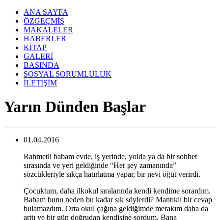
ANA SAYFA
ÖZGEÇMİŞ
MAKALELER
HABERLER
KİTAP
GALERİ
BASINDA
SOSYAL SORUMLULUK
İLETİŞİM
Yarın Dünden Başlar
01.04.2016
Rahmetli babam evde, iş yerinde, yolda ya da bir sohbet
sırasında ve yeri geldiğinde “Her şey zamanında”
sözcükleriyle sıkça hatırlatma yapar, bir nevi öğüt verirdi.
Çocuktum, daha ilkokul sıralarında kendi kendime sorardım.
Babam bunu neden bu kadar sık söylerdi? Mantıklı bir cevap
bulamazdım. Orta okul çağına geldiğimde merakım daha da
arttı ve bir gün doğrudan kendisine sordum. Bana