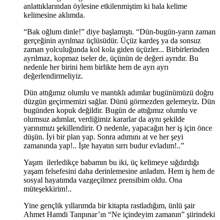
anlattıklarından öylesine etkilenmiştim ki hala kelime
kelimesine aklımda.
“Bak oğlum dinle!” diye başlamıştı. “Dün-bugün-yarın zaman
gerçeğinin ayrılmaz üçlüsüdür. Üçüz kardeş ya da sonsuz
zaman yolculuğunda kol kola giden üçüzler... Birbirlerinden
ayrılmaz, kopmaz iseler de, üçünün de değeri ayrıdır. Bu
nedenle her birini hem birlikte hem de ayrı ayrı
değerlendirmeliyiz.
Dün attığımız olumlu ve mantıklı adımlar bugünümüzü doğru
düzgün geçirmemizi sağlar. Dünü görmezden gelemeyiz. Dün
bugünden kopuk değildir. Bugün de attığımız olumlu ve
olumsuz adımlar, verdiğimiz kararlar da aynı şekilde
yarınımızı şekillendirir. O nedenle, yapacağın her iş için önce
düşün. İyi bir plan yap. Sonra adımını at ve her şeyi
zamanında yap!.. İşte hayatın sırrı budur evladım!..”
Yaşım ilerledikçe babamın bu iki, üç kelimeye sığdırdığı
yaşam felsefesini daha derinlemesine anladım. Hem iş hem de
sosyal hayatımda vazgeçilmez prensibim oldu. Ona
müteşekkirim!..
Yine gençlik yıllarımda bir kitapta rastladığım, ünlü şair
Ahmet Hamdi Tanpınar’ın “Ne içindeyim zamanın” şiirindeki